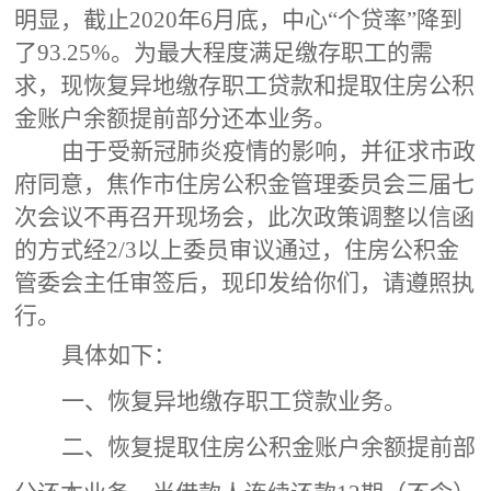
明显，截止2020年6月底，中心“个贷率”降到
了93.25%
。
为最大程度满足缴存职工的需
求，现恢复异地缴存职工贷款和提取住房公积
金账户余额提前部分还本业务。
由于受新冠肺炎疫情的影响，并
征求市政
府同意，
焦作市住房公积金管理委员会三届七
次会议不再召开现场会，
此次政策调整以
信函
的方式
经
2/3以上委员审议通过，
住房公积金
管委会主任审签后，
现印发给你们，请遵照执
行。
具体如下：
一、恢复异地缴存职工贷款业务。
二、恢复提取住房公积金账户余额提前部