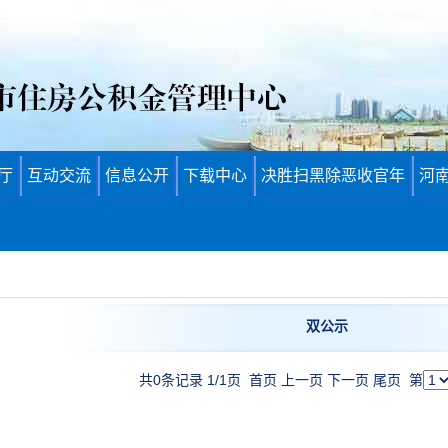
厅
互动交流
信息公开
下载中心
决胜扫黑除恶收官年
河
双公示
共0条记录 1/1页
首页
上一页
下一页
尾页
第