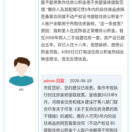
能不能将焦作住房公积金用于房屋装修提取范
围 “缴存人及其配偶可凭5年内的自住商品房网
签备案合同或不动产权证书提取住房公积金个
人账户余额用于所购住房装修。”这一条放宽？
原因：我和爱人在武陟县正常缴存公积金。我
在2008年购入二手自建住房一套，房产证已超
出五年，并已入住十八年，现想装修，想用公
积金贷款。6月8日已打电话住房公积金热线反
映该想法，现无反馈信息。
admin 回复：
2026-06-18
市民您好，您的建议已收悉。焦作市现执
nn
行的住房装修提取政策，是依据2025年9
月，河南省住房和城乡建设厅等八部门联
合印发关于印发《关于支持住房消费的若
干措施》的通知，缴存人可凭5年内的自
住商品房网签备案合同（不动产权证书）
提取住房公积金个人账户余额用于所购住